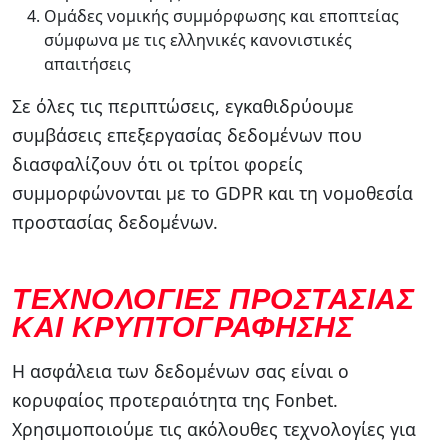
Ομάδες νομικής συμμόρφωσης και εποπτείας
σύμφωνα με τις ελληνικές κανονιστικές
απαιτήσεις
Σε όλες τις περιπτώσεις, εγκαθιδρύουμε
συμβάσεις επεξεργασίας δεδομένων που
διασφαλίζουν ότι οι τρίτοι φορείς
συμμορφώνονται με το GDPR και τη νομοθεσία
προστασίας δεδομένων.
ΤΕΧΝΟΛΟΓΊΕΣ ΠΡΟΣΤΑΣΊΑΣ
ΚΑΙ ΚΡΥΠΤΟΓΡΆΦΗΣΗΣ
Η ασφάλεια των δεδομένων σας είναι ο
κορυφαίος προτεραιότητα της Fonbet.
Χρησιμοποιούμε τις ακόλουθες τεχνολογίες για