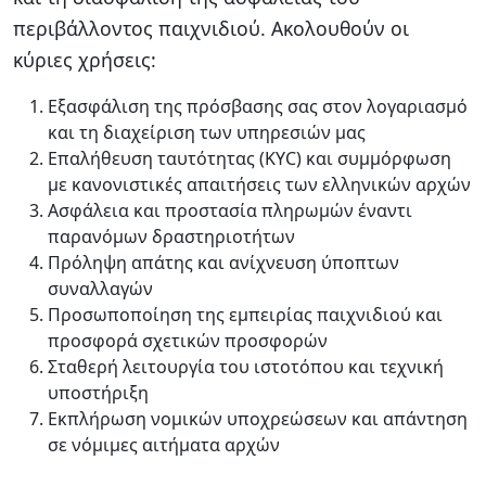
περιβάλλοντος παιχνιδιού. Ακολουθούν οι
κύριες χρήσεις:
Εξασφάλιση της πρόσβασης σας στον λογαριασμό
και τη διαχείριση των υπηρεσιών μας
Επαλήθευση ταυτότητας (KYC) και συμμόρφωση
με κανονιστικές απαιτήσεις των ελληνικών αρχών
Ασφάλεια και προστασία πληρωμών έναντι
παρανόμων δραστηριοτήτων
Πρόληψη απάτης και ανίχνευση ύποπτων
συναλλαγών
Προσωποποίηση της εμπειρίας παιχνιδιού και
προσφορά σχετικών προσφορών
Σταθερή λειτουργία του ιστοτόπου και τεχνική
υποστήριξη
Εκπλήρωση νομικών υποχρεώσεων και απάντηση
σε νόμιμες αιτήματα αρχών