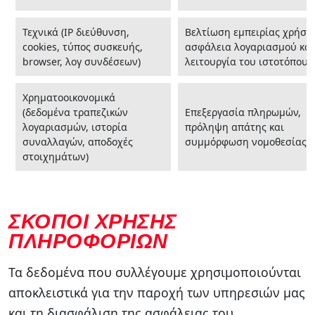
Τεχνικά (IP διεύθυνση,
Βελτίωση εμπειρίας χρήστ
cookies, τύπος συσκευής,
ασφάλεια λογαριασμού και
browser, λογ συνδέσεων)
λειτουργία του ιστοτόπου
Χρηματοοικονομικά
(δεδομένα τραπεζικών
Επεξεργασία πληρωμών,
λογαριασμών, ιστορία
πρόληψη απάτης και
συναλλαγών, αποδοχές
συμμόρφωση νομοθεσίας
στοιχημάτων)
ΣΚΟΠΟΊ ΧΡΉΣΗΣ
ΠΛΗΡΟΦΟΡΙΏΝ
Τα δεδομένα που συλλέγουμε χρησιμοποιούνται
αποκλειστικά για την παροχή των υπηρεσιών μας
και τη διασφάλιση της ασφάλειας του