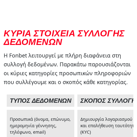
ΚΎΡΙΑ ΣΤΟΙΧΕΊΑ ΣΥΛΛΟΓΉΣ
ΔΕΔΟΜΈΝΩΝ
Η Fonbet λειτουργεί με πλήρη διαφάνεια στη
συλλογή δεδομένων. Παρακάτω παρουσιάζονται
οι κύριες κατηγορίες προσωπικών πληροφοριών
που συλλέγουμε και ο σκοπός κάθε κατηγορίας.
ΤΎΠΟΣ ΔΕΔΟΜΈΝΩΝ
ΣΚΟΠΌΣ ΣΥΛΛΟΓΉ
Προσωπικά (όνομα, επώνυμο,
Δημιουργία λογαριασμού
ημερομηνία γέννησης,
και επαλήθευση ταυτότητα
τηλέφωνο, email)
(KYC)