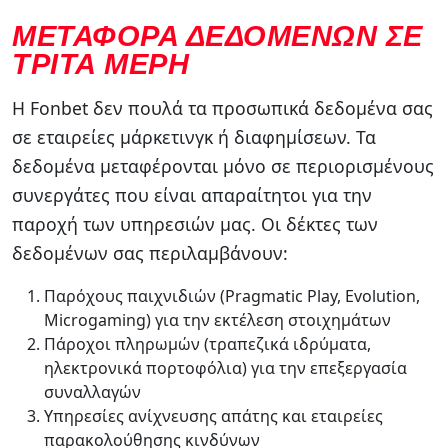
ΜΕΤΑΦΟΡΆ ΔΕΔΟΜΈΝΩΝ ΣΕ
ΤΡΊΤΑ ΜΈΡΗ
Η Fonbet δεν πουλά τα προσωπικά δεδομένα σας
σε εταιρείες μάρκετινγκ ή διαφημίσεων. Τα
δεδομένα μεταφέρονται μόνο σε περιορισμένους
συνεργάτες που είναι απαραίτητοι για την
παροχή των υπηρεσιών μας. Οι δέκτες των
δεδομένων σας περιλαμβάνουν:
Παρόχους παιχνιδιών (Pragmatic Play, Evolution,
Microgaming) για την εκτέλεση στοιχημάτων
Πάροχοι πληρωμών (τραπεζικά ιδρύματα,
ηλεκτρονικά πορτοφόλια) για την επεξεργασία
συναλλαγών
Υπηρεσίες ανίχνευσης απάτης και εταιρείες
παρακολούθησης κινδύνων