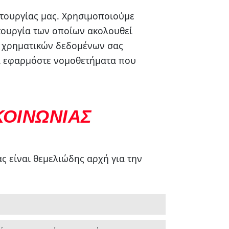
ιτουργίας μας. Χρησιμοποιούμε
ιτουργία των οποίων ακολουθεί
ι χρηματικών δεδομένων σας
α εφαρμόστε νομοθετήματα που
ΚΟΙΝΩΝΊΑΣ
ς είναι θεμελιώδης αρχή για την