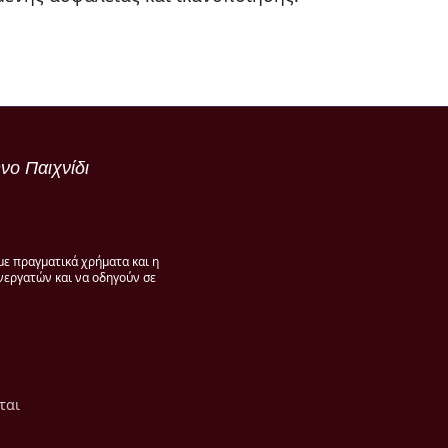
νο Παιχνίδι
με πραγματικά χρήματα και η
νεργατών και να οδηγούν σε
ται