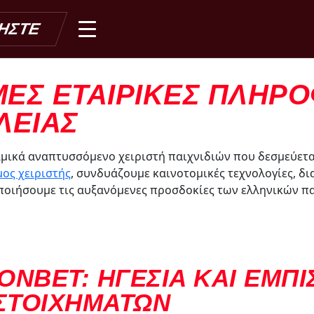
ΉΣΤΕ
ΜΕΣ ΕΤΑΙΡΙΚΈΣ ΠΛΗΡΟ
ΛΕΙΑΣ
αμικά αναπτυσσόμενο χειριστή παιχνιδιών που δεσμεύετα
ος χειριστής
, συνδυάζουμε καινοτομικές τεχνολογίες, δ
οιήσουμε τις αυξανόμενες προσδοκίες των ελληνικών πα
ONBET: ΗΓΕΣΊΑ ΚΑΙ ΕΜΠ
ΣΤΟΙΧΗΜΆΤΩΝ